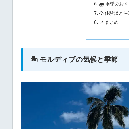
🌧 雨季のお
💡 体験談と
📌 まとめ
🏝 モルディブの気候と季節