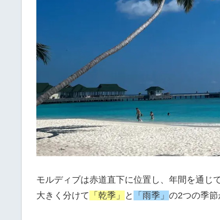
モルディブは赤道直下に位置し、年間を通じ
大きく分けて
「乾季」
と
「雨季」
の2つの季節