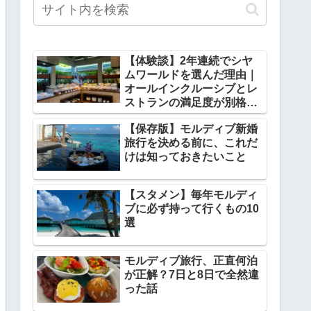
【体験談】2年連続でシヤ
ムワールドを選んだ理由｜
オールインクルーシブとレ
ストランの満足度が別格だ
った
【保存版】モルディブ新婚
旅行を決める前に、これだ
けは知っておきたいこと
【スタメン】毎年モルディ
ブに必ず持って行くもの10
選
モルディブ旅行、正直何泊
が正解？7日と8日で全然違
った話