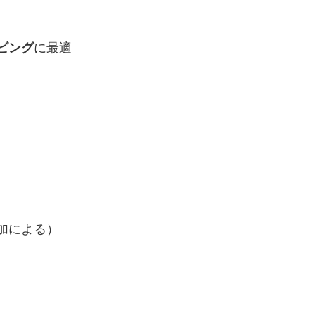
ビング
に最適
加による）