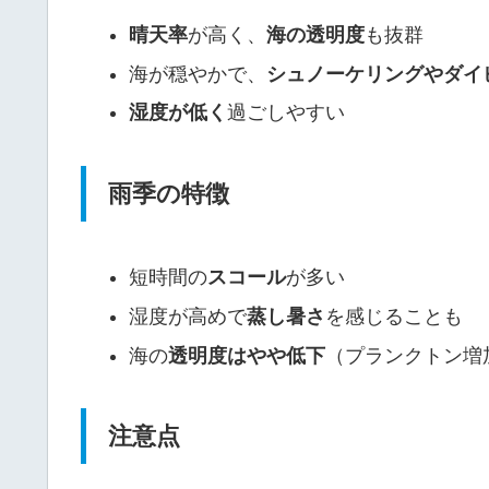
晴天率
が高く、
海の透明度
も抜群
海が穏やかで、
シュノーケリングやダイ
湿度が低く
過ごしやすい
雨季の特徴
短時間の
スコール
が多い
湿度が高めで
蒸し暑さ
を感じることも
海の
透明度はやや低下
（プランクトン増
注意点